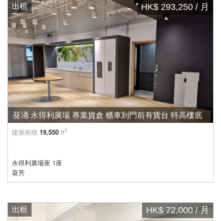
出租
HK$ 293,250 / 月
葵涌 永得利廣場 專業貨倉 櫃車到門前有貨台 特高樓底
2
建築面積
19,550
ft
永得利廣場座 1座
葵芳
出租
HK$ 72,000 / 月