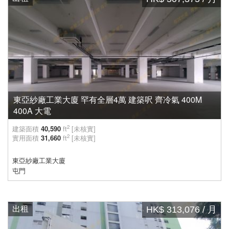
東亞紗廠工業大廈 罕有全層4萬 建築呎 齊冷氣 400M
400A 大電
2
建築面積
40,590
ft
[未核實]
2
實用面積
31,660
ft
[未核實]
東亞紗廠工業大廈
屯門
出租
HK$ 313,076 / 月