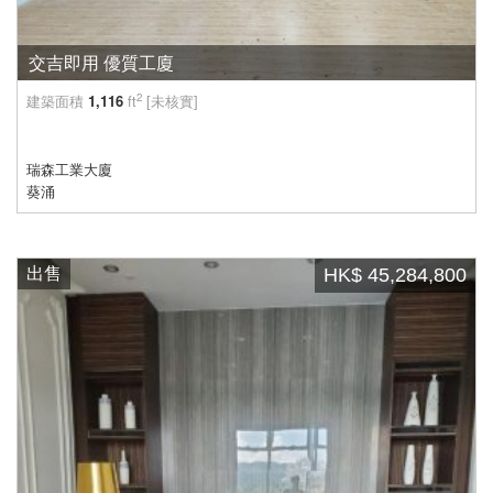
交吉即用 優質工廈
2
建築面積
1,116
ft
[未核實]
瑞森工業大廈
葵涌
出售
HK$ 45,284,800