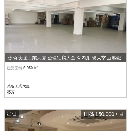
葵涌 美適工業大廈 企理細寫大倉 有內廁 靚大堂 近地鐵
2
建築面積
6,050
ft
美適工業大廈
葵芳
出租
HK$ 150,000 / 月