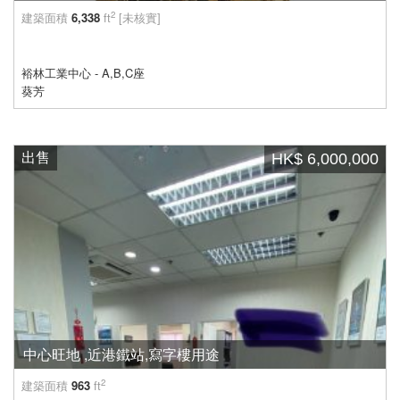
2
建築面積
6,338
ft
[未核實]
裕林工業中心 - A,B,C座
葵芳
出售
HK$ 6,000,000
中心旺地 ,近港鐵站,寫字樓用途
2
建築面積
963
ft