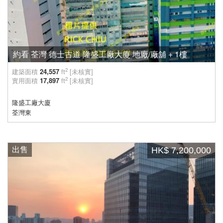
約看 荃灣 德士古道 隆盛工廠大廈 地廠/廠舖 + 1樓
2
建築面積
24,557
ft
[未核實]
2
實用面積
17,897
ft
[未核實]
隆盛工廠大廈
荃灣東
出售
HK$ 7,200,000