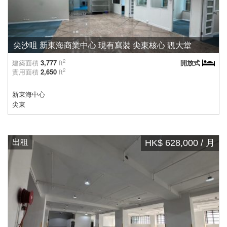
尖沙咀 新東海商業中心 現有寫裝 尖東核心 靚大堂
2
建築面積
3,777
ft
開放式
2
實用面積
2,650
ft
新東海中心
尖東
出租
HK$ 628,000 / 月