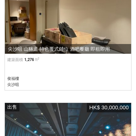
尖沙咀 山林道 特色覆式鋪位 酒吧餐廳 即租即用
2
建築面積
1,276
ft
俊福樓
尖沙咀
出售
HK$ 30,000,000