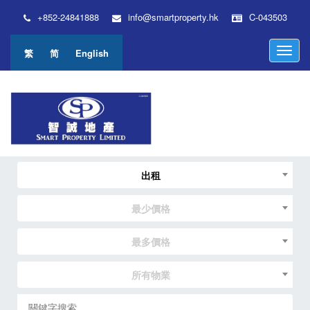
+852-24841888
info@smartproperty.hk
C-043503
M
繁
简
English
e
n
u
出租
最少價格
最多價格
所有物業