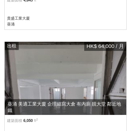
貴盛工業大廈
葵涌
出租
HK$ 64,000 / 月
葵涌 美適工業大廈 企理細寫大倉 有內廁 靚大堂 鄰近地
鐵
2
建築面積
6,050
ft