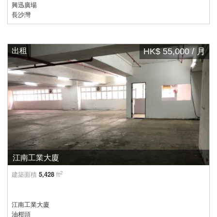
興迅廣場
長沙灣
出租
HK$ 55,000 / 月
江南工業大廈
2
建築面積
5,428
ft
江南工業大廈
油柑頭