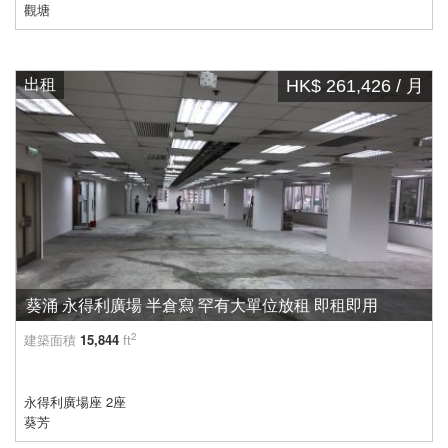
觀塘
出租
HK$ 261,426 / 月
葵涌 永得利廣場 半倉寫 罕有大單位放租 即租即用
2
建築面積
15,844
ft
永得利廣場座 2座
葵芳