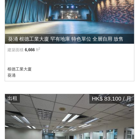
葵涌 根德工業大廈 罕有地庫 特色單位 全層自用 放售
2
建築面積
6,666
ft
根德工業大廈
葵涌
出租
HK$ 83,100 / 月