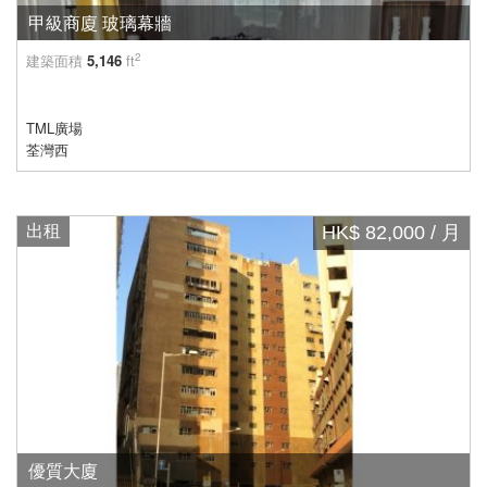
甲級商廈 玻璃幕牆
2
建築面積
5,146
ft
TML廣場
荃灣西
出租
HK$ 82,000 / 月
優質大廈