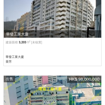
華發工業大廈
2
建築面積
3,203
ft
[未核實]
華發工業大廈
葵芳
出售
HK$ 98,000,000