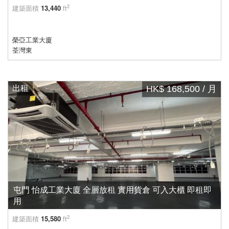
2
建築面積
13,440
ft
榮亞工業大廈
荃灣東
出租
HK$ 168,500 / 月
屯門 怡成工業大廈 全層放租 實用貨倉 可入大櫃 即租即
用
2
建築面積
15,580
ft