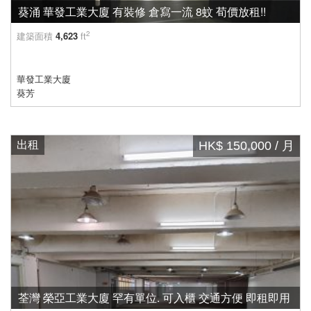
葵涌 華發工業大廈 有裝修 倉寫一流 8蚊 荀價放租!!
2
建築面積
4,623
ft
華發工業大廈
葵芳
出租
HK$ 150,000 / 月
荃灣 榮亞工業大廈 罕有單位. 可入櫃 交通方便 即租即用