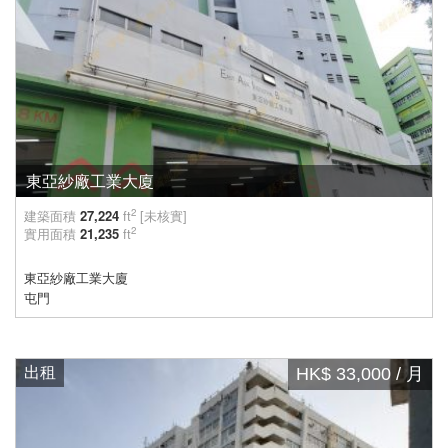
東亞紗廠工業大廈
2
建築面積
27,224
ft
[未核實]
2
實用面積
21,235
ft
東亞紗廠工業大廈
屯門
出租
HK$ 33,000 / 月