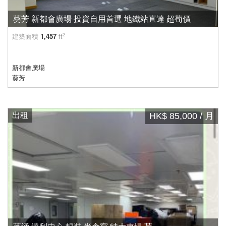
葵芳 新都會廣場 投資自用首選 地鐵站直達 超荀價
2
建築面積
1,457
ft
新都會廣場
葵芳
出租
HK$ 85,000 / 月