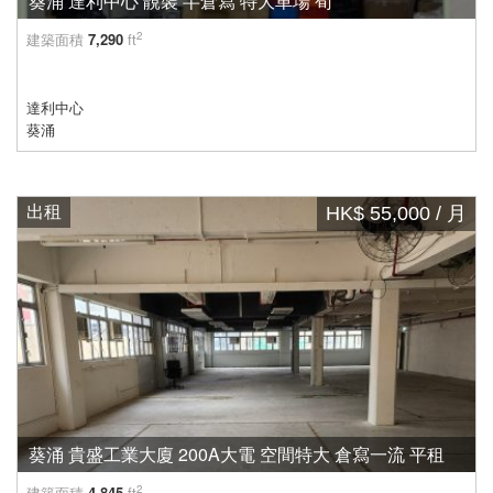
葵涌 達利中心 靚裝 半倉寫 特大車場 荀
2
建築面積
7,290
ft
達利中心
葵涌
出租
HK$ 55,000 / 月
葵涌 貴盛工業大廈 200A大電 空間特大 倉寫一流 平租
2
建築面積
4,845
ft