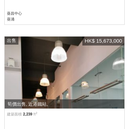
葵昌中心
葵涌
出售
HK$ 15,673,000
筍價出售, 近港鐵站,
2
建築面積
2,239
ft