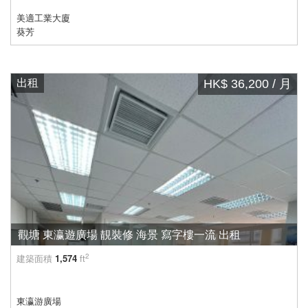
美適工業大廈
葵芳
出租
HK$ 36,200 / 月
觀塘 東瀛遊廣場 靚裝修 海景 寫字樓一流 出租
2
建築面積
1,574
ft
東瀛游廣場