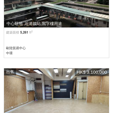
中心旺地 ,近港鐵站,寫字樓用途
2
建築面積
5,261
ft
歐陸貿易中心
中環
出售
HK$ 3,100,000